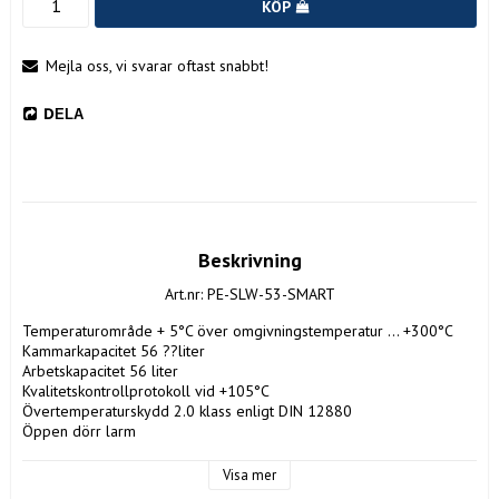
KÖP
Mejla oss, vi svarar oftast snabbt!
DELA
Beskrivning
Art.nr: PE-SLW-53-SMART
Temperaturområde + 5°C över omgivningstemperatur … +300°C

Kammarkapacitet 56 ??liter

Arbetskapacitet 56 liter

Kvalitetskontrollprotokoll vid +105°C

Övertemperaturskydd 2.0 klass enligt DIN 12880

Öppen dörr larm

Luftspjäll Ø40 mm

LAN-port och USB-port

Visa mer
Åtkomstport för att komma in i en extern sensor (Ø9 mm) på 