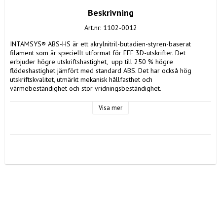
Beskrivning
Art.nr: 1102-0012
INTAMSYS® ABS-HS är ett akrylnitril-butadien-styren-baserat 
filament som är speciellt utformat för FFF 3D-utskrifter. Det 
erbjuder högre utskriftshastighet,  upp till 250 % högre 
flödeshastighet jämfört med standard ABS. Det har också hög 
utskriftskvalitet, utmärkt mekanisk hållfasthet och 
värmebeständighet och stor vridningsbeständighet.

OBS, färgen kanske inte överensstämmer helt med återgivningen i 
Visa mer
bilden